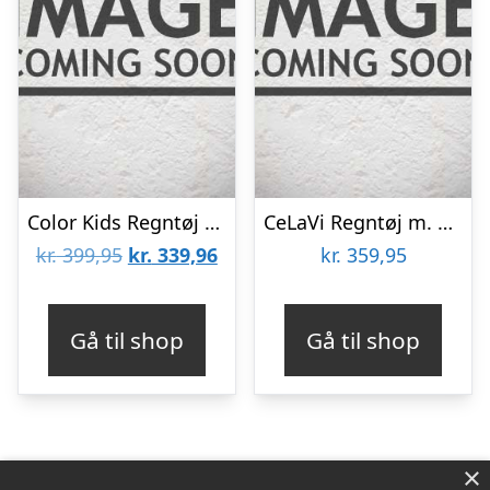
Color Kids Regntøj m. Seler – PU – Vetiver
CeLaVi Regntøj m. Seler – PU – Elm Green
Den
Den
kr.
399,95
kr.
339,96
kr.
359,95
oprindelige
aktuelle
pris
pris
Gå til shop
Gå til shop
var:
er:
kr. 399,95.
kr. 339,96.
×