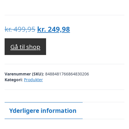
Den
Den
kr.
499,95
kr.
249,98
oprindelige
aktuelle
pris
pris
Gå til shop
var:
er:
kr. 499,95.
kr. 249,98.
Varenummer (SKU):
8488481766864830206
Kategori:
Produkter
Yderligere information