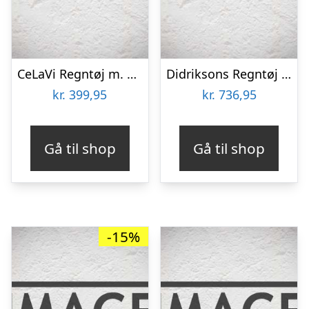
CeLaVi Regntøj m. Seler – PU – Rattan
Didriksons Regntøj m. For – PU – Boardman – Oat Yellow
kr.
399,95
kr.
736,95
Gå til shop
Gå til shop
-15%