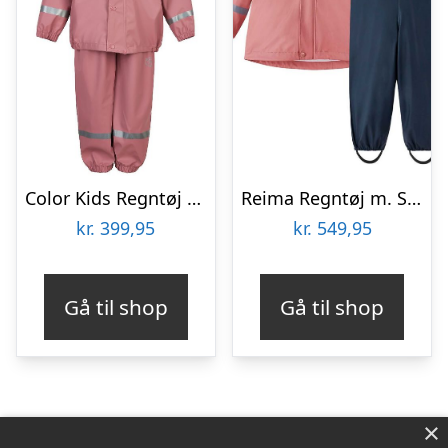
Color Kids Regntøj m. Seler – PU – Old Rose
Reima Regntøj m. Seler – Tihku – PU – Rose Blush
kr.
399,95
kr.
549,95
Gå til shop
Gå til shop
×