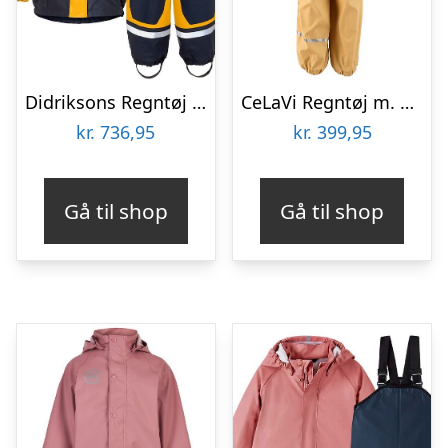
Didriksons Regntøj m. For – PU – Boardman – Oat Yellow
CeLaVi Regntøj m. Seler – PU – Rattan
kr.
736,95
kr.
399,95
Gå til shop
Gå til shop