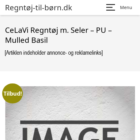
Regntøj-til-børn.dk
Menu
CeLaVi Regntøj m. Seler – PU –
Mulled Basil
Tilbud!