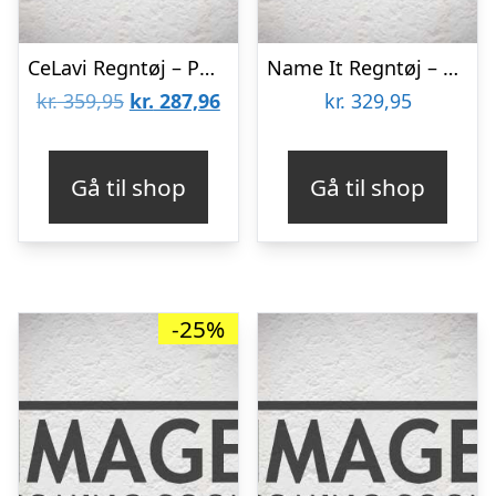
CeLavi Regntøj – PU – Koral
Name It Regntøj – PU – Noos – NknDry10 – Sort
Den
Den
kr.
359,95
kr.
287,96
kr.
329,95
oprindelige
aktuelle
pris
pris
Gå til shop
Gå til shop
var:
er:
kr. 359,95.
kr. 287,96.
-25%