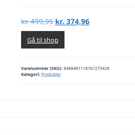
Den
Den
kr.
499,95
kr.
374,96
oprindelige
aktuelle
pris
pris
Gå til shop
var:
er:
kr. 499,95.
kr. 374,96.
Varenummer (SKU):
8488481118767273428
Kategori:
Produkter