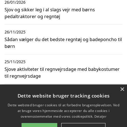
26/01/2026
Sjov og sikker leg i al slags vejr med børns
pedaltraktorer og regntøj
26/11/2025
Sådan vælger du det bedste regntøj og badeponcho til
børn
25/11/2025
Sjove aktiviteter til regnvejrsdage med babykostumer
til regnvejrsdage
×
17/11/2025
Dette website bruger tracking cookies
Sjov leg i regnvejr med traktor til børn legetøj
Dette websted bruger cookies til at forbedre brugeroplevelsen. Ved
at bruge vores hjemmeside accepterer du alle cookies i
overensstemmelse med vores cookiepolitik.
Detaljer
Copyright 2026 - Pilanto Aps