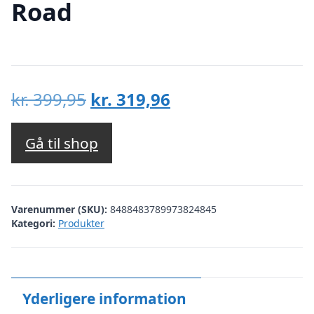
Road
Den
Den
kr.
399,95
kr.
319,96
oprindelige
aktuelle
pris
pris
Gå til shop
var:
er:
kr. 399,95.
kr. 319,96.
Varenummer (SKU):
8488483789973824845
Kategori:
Produkter
Yderligere information