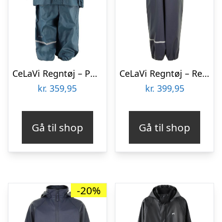
CeLaVi Regntøj – PU – Petroleum
CeLaVi Regntøj – Recycled PU – Dark Navy
kr.
359,95
kr.
399,95
Gå til shop
Gå til shop
-20%